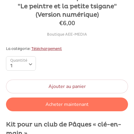
"Le peintre et la petite tsigane"
(Version numérique)
€6,00
Boutique AEE-MEDIA
La catégorie:
Téléchargement
SKU:
Quantité
Quantité
1
Ajouter au panier
Acheter maintenant
Kit pour un club de Pâques « clé-en-
main »