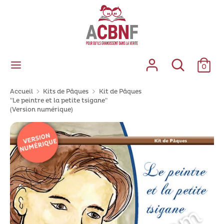
Passer
au
contenu
Recherche
Rechercher
dans
Rechercher
Recherc
0
la
dans
boutique
la
Accueil
Kits de Pâques
Kit de Pâques
boutique
"Le peintre et la petite tsigane"
(Version numérique)